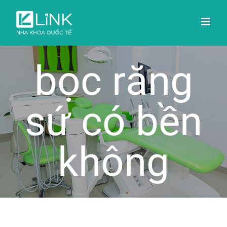
Skip
to
content
bọc răng
sứ có bền
không