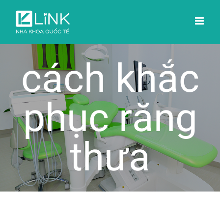
Skip
to
content
cách khắc
phục răng
thưa