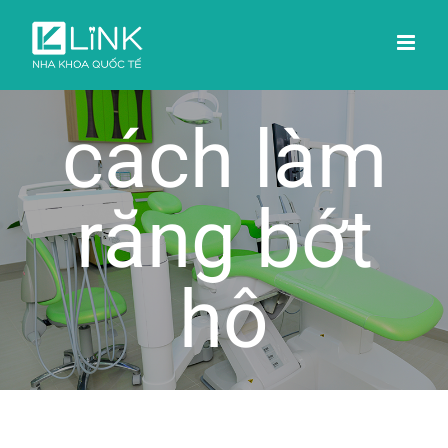
Skip
to
content
cách làm
răng bớt
hô