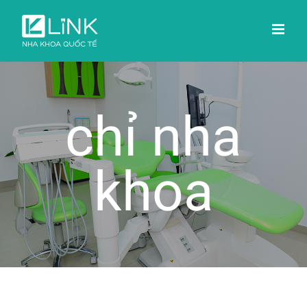
Skip
to
content
chỉ nha
khoa