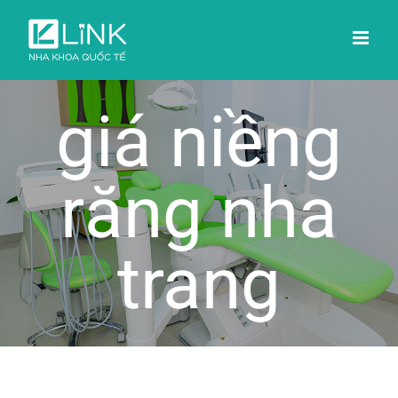
Skip
to
content
giá niềng
răng nha
trang