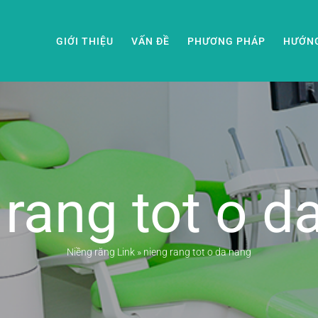
GIỚI THIỆU
VẤN ĐỀ
PHƯƠNG PHÁP
HƯỚN
 rang tot o d
Niềng răng Link
»
nieng rang tot o da nang