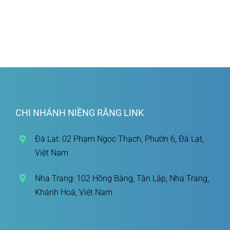
CHI NHÁNH NIỀNG RĂNG LINK
Đà Lạt: 02 Phạm Ngọc Thạch, Phườn 6, Đà Lạt,
Việt Nam
Nha Trang: 102 Hồng Bàng, Tân Lập, Nha Trang,
Khánh Hoà, Việt Nam