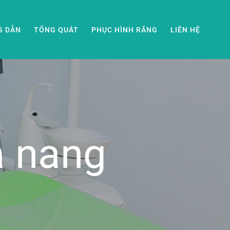
G DẪN
TỔNG QUÁT
PHỤC HÌNH RĂNG
LIÊN HỆ
a nang