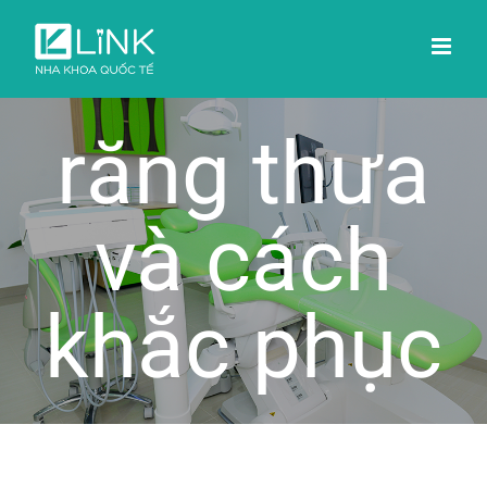
Skip
to
content
răng thưa
và cách
khắc phục